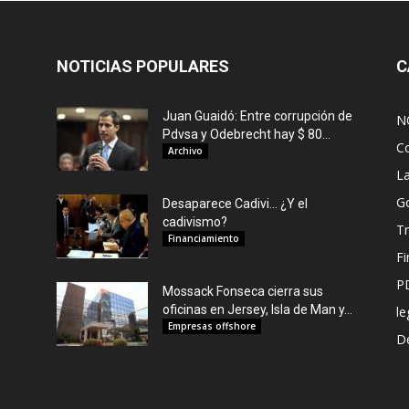
NOTICIAS POPULARES
C
Juan Guaidó: Entre corrupción de
N
Pdvsa y Odebrecht hay $ 80...
C
Archivo
L
G
Desaparece Cadivi… ¿Y el
cadivismo?
Tr
Financiamiento
F
P
Mossack Fonseca cierra sus
oficinas en Jersey, Isla de Man y...
le
Empresas offshore
De