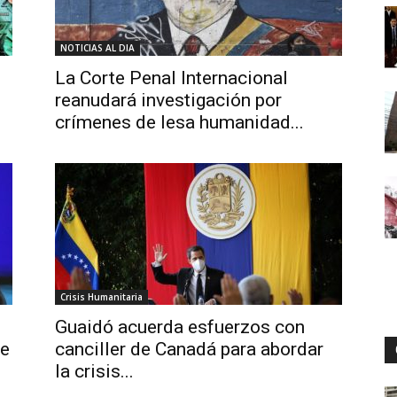
NOTICIAS AL DIA
Digital
La Corte Penal Internacional
reanudará investigación por
crímenes de lesa humanidad...
Crisis Humanitaria
Guaidó acuerda esfuerzos con
de
canciller de Canadá para abordar
la crisis...