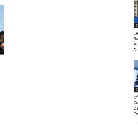
C
La
Ba
Al
De
C
Of
Cu
De
Ec