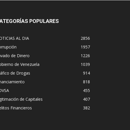
ATEGORÍAS POPULARES
OTICIAS AL DIA
2856
orrupción
1957
avado de Dinero
1226
obierno de Venezuela
1039
áfico de Drogas
914
inanciamiento
818
DVSA
455
gitimación de Capitales
407
litos Financieros
382