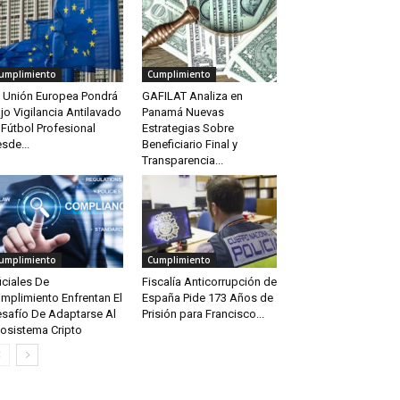
umplimiento
Cumplimiento
 Unión Europea Pondrá
GAFILAT Analiza en
jo Vigilancia Antilavado
Panamá Nuevas
 Fútbol Profesional
Estrategias Sobre
sde...
Beneficiario Final y
Transparencia...
umplimiento
Cumplimiento
iciales De
Fiscalía Anticorrupción de
mplimiento Enfrentan El
España Pide 173 Años de
safío De Adaptarse Al
Prisión para Francisco...
osistema Cripto