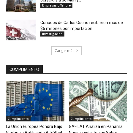
Jersey, Isla de Man y...
Empresas offshore
Cuñados de Carlos Osorio recibieron mas de
$6 millones por importación...
Investigación
Cargar más
CUMPLIMIENTO
Cumplimiento
Cumplimiento
La Unión Europea Pondrá Bajo
GAFILAT Analiza en Panamá
Vigilancia Antilavado Al Fútbol
Nuevas Estrategias Sobre