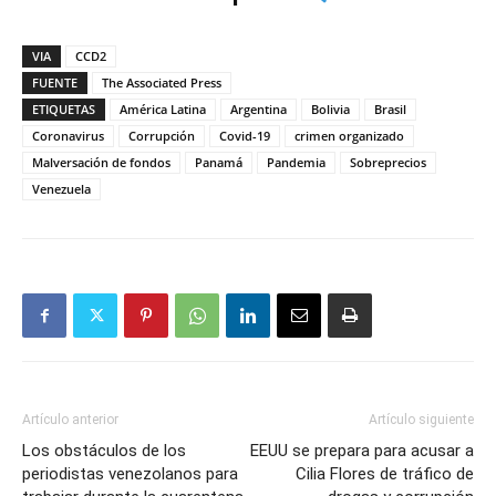
VIA
CCD2
FUENTE
The Associated Press
ETIQUETAS
América Latina
Argentina
Bolivia
Brasil
Coronavirus
Corrupción
Covid-19
crimen organizado
Malversación de fondos
Panamá
Pandemia
Sobreprecios
Venezuela
Artículo anterior
Artículo siguiente
Los obstáculos de los
EEUU se prepara para acusar a
periodistas venezolanos para
Cilia Flores de tráfico de