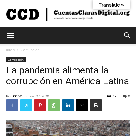
Translate »
Cuentas
Inicio
Corrupción
Corrupción
La pandemia alimenta la
Claras
corrupción en América Latina
Digital
Por
CCD2
-
mayo 27, 2020
17
0