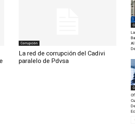
C
La
Ba
Corrupción
Al
De
La red de corrupción del Cadivi
e
paralelo de Pdvsa
C
Of
Cu
De
Ec