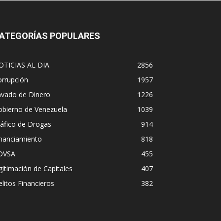
ATEGORÍAS POPULARES
OTICIAS AL DIA
2856
orrupción
1957
avado de Dinero
1226
obierno de Venezuela
1039
áfico de Drogas
914
inanciamiento
818
DVSA
455
gitimación de Capitales
407
litos Financieros
382