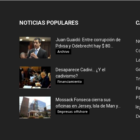
NOTICIAS POPULARES
C
Juan Guaidó: Entre corrupción de
N
Pdvsa y Odebrecht hay $ 80...
C
Archivo
L
G
Desaparece Cadivi… ¿Y el
cadivismo?
Tr
Financiamiento
F
P
Mossack Fonseca cierra sus
oficinas en Jersey, Isla de Man y...
le
Empresas offshore
De