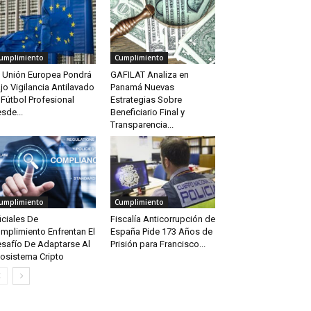
umplimiento
Cumplimiento
 Unión Europea Pondrá
GAFILAT Analiza en
jo Vigilancia Antilavado
Panamá Nuevas
 Fútbol Profesional
Estrategias Sobre
sde...
Beneficiario Final y
Transparencia...
umplimiento
Cumplimiento
iciales De
Fiscalía Anticorrupción de
mplimiento Enfrentan El
España Pide 173 Años de
safío De Adaptarse Al
Prisión para Francisco...
osistema Cripto