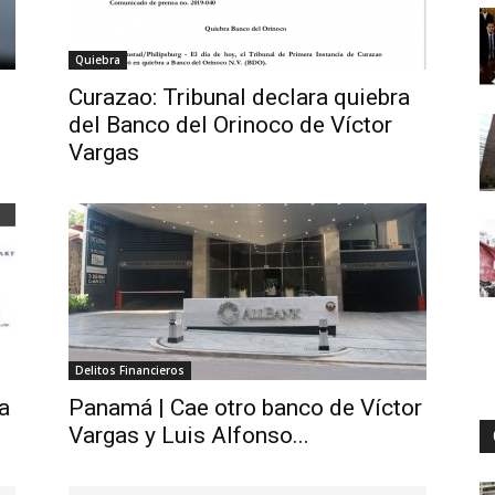
Quiebra
Digital
Curazao: Tribunal declara quiebra
del Banco del Orinoco de Víctor
Vargas
Delitos Financieros
a
Panamá | Cae otro banco de Víctor
Vargas y Luis Alfonso...