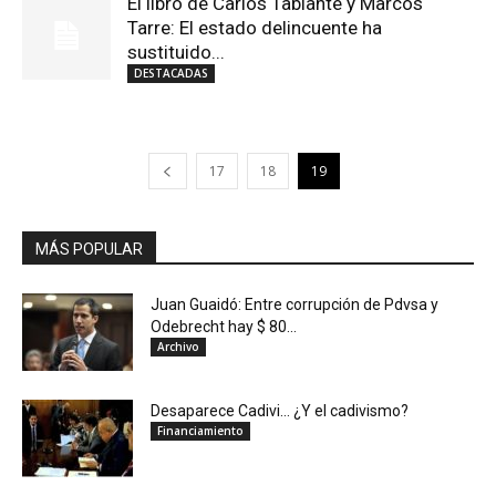
El libro de Carlos Tablante y Marcos
Tarre: El estado delincuente ha
sustituido...
DESTACADAS
17
18
19
MÁS POPULAR
Juan Guaidó: Entre corrupción de Pdvsa y
Odebrecht hay $ 80...
Archivo
Desaparece Cadivi… ¿Y el cadivismo?
Financiamiento