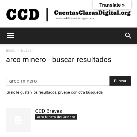
Translate »
Cuentas
Inicio
Buscar
arco minero
-
buscar resultados
Claras
Si no le gustan los resultados, pruebe con otra búsqueda
Digital
CCD Breves
Arco Minero del Orinoco