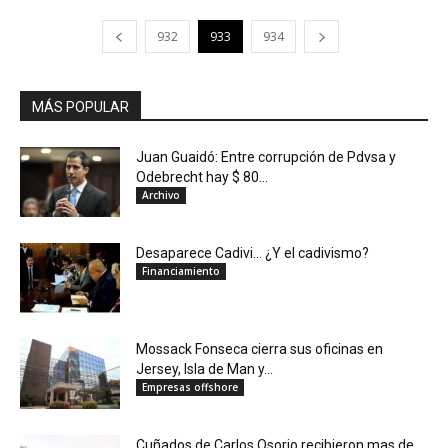
932
933
934
MÁS POPULAR
Juan Guaidó: Entre corrupción de Pdvsa y
Odebrecht hay $ 80...
Archivo
Desaparece Cadivi… ¿Y el cadivismo?
Financiamiento
Mossack Fonseca cierra sus oficinas en
Jersey, Isla de Man y...
Empresas offshore
Cuñados de Carlos Osorio recibieron mas de