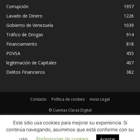
Corrupción
1957
Lavado de Dinero
1226
Gobierno de Venezuela
1039
Tráfico de Drogas
914
Financiamiento
818
PDVSA
455
legitimación de Capitales
407
Delitos Financieros
382
Contacto
Política de cookies
Aviso Legal
© Cuentas Claras Digital
Este sitio usa cookies para mejorar su experiencia. Si
continúa navegando, asumimos que está conforme con su
uso.
Preferencias de cookies
Aceptar