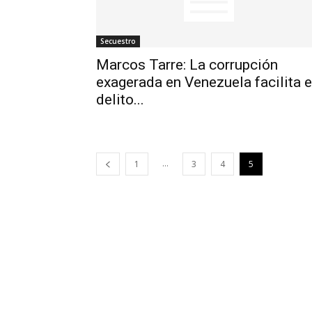
Secuestro
Marcos Tarre: La corrupción
exagerada en Venezuela facilita e
delito...
...
1
3
4
5