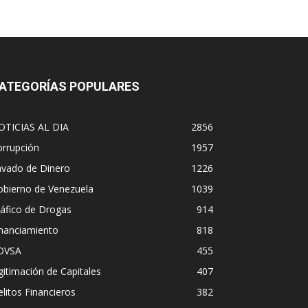
ATEGORÍAS POPULARES
OTICIAS AL DIA
2856
orrupción
1957
avado de Dinero
1226
obierno de Venezuela
1039
áfico de Drogas
914
inanciamiento
818
DVSA
455
gitimación de Capitales
407
litos Financieros
382