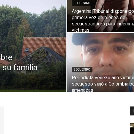
SECUESTRO
Argentina|Tribunal dispone po
primera vez de bienes de
secuestradores para indemni
Digital
víctimas
mbre
 su familia
SECUESTRO
Periodista venezolano víctim
secuestro viajó a Colombia p
amenazas