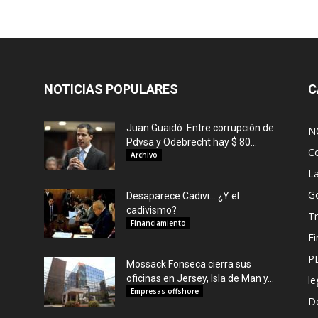
NOTICIAS POPULARES
C
Juan Guaidó: Entre corrupción de
N
Pdvsa y Odebrecht hay $ 80...
C
Archivo
L
G
Desaparece Cadivi… ¿Y el
cadivismo?
Tr
Financiamiento
F
P
Mossack Fonseca cierra sus
oficinas en Jersey, Isla de Man y...
le
Empresas offshore
De