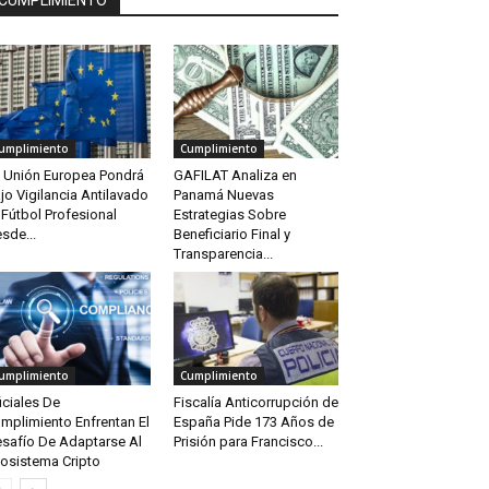
CUMPLIMIENTO
umplimiento
Cumplimiento
 Unión Europea Pondrá
GAFILAT Analiza en
jo Vigilancia Antilavado
Panamá Nuevas
 Fútbol Profesional
Estrategias Sobre
sde...
Beneficiario Final y
Transparencia...
umplimiento
Cumplimiento
iciales De
Fiscalía Anticorrupción de
mplimiento Enfrentan El
España Pide 173 Años de
safío De Adaptarse Al
Prisión para Francisco...
osistema Cripto