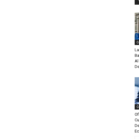
C
La
Ba
Al
De
C
Of
Cu
De
Ec