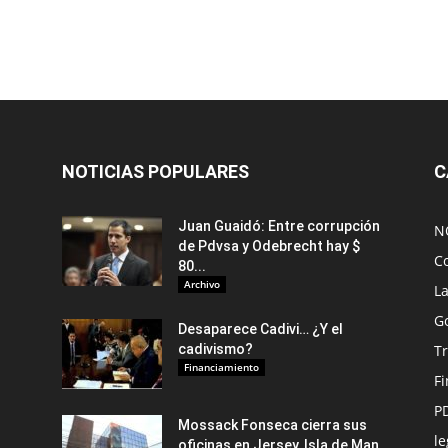
NOTICIAS POPULARES
C
Juan Guaidó: Entre corrupción
N
de Pdvsa y Odebrecht hay $
C
80...
Archivo
L
G
Desaparece Cadivi… ¿Y el
cadivismo?
Tr
Financiamiento
F
P
Mossack Fonseca cierra sus
le
oficinas en Jersey, Isla de Man