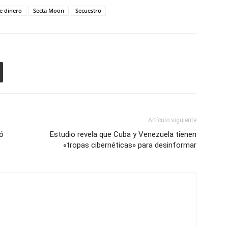
e dinero
Secta Moon
Secuestro
Artículo siguiente
mó
Estudio revela que Cuba y Venezuela tienen
«tropas cibernéticas» para desinformar