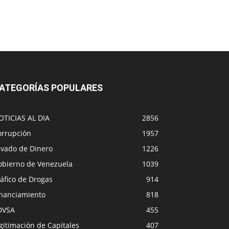
ATEGORÍAS POPULARES
OTICIAS AL DIA
2856
orrupción
1957
avado de Dinero
1226
obierno de Venezuela
1039
áfico de Drogas
914
inanciamiento
818
DVSA
455
gitimación de Capitales
407