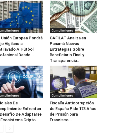
umplimiento
Cumplimiento
 Unión Europea Pondrá
GAFILAT Analiza en
jo Vigilancia
Panamá Nuevas
tilavado Al Fútbol
Estrategias Sobre
ofesional Desde...
Beneficiario Final y
Transparencia...
umplimiento
Cumplimiento
iciales De
Fiscalía Anticorrupción
mplimiento Enfrentan
de España Pide 173 Años
 Desafío De Adaptarse
de Prisión para
 Ecosistema Cripto
Francisco...