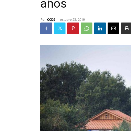
años
Por
CCD2
-
octubre 23, 2019