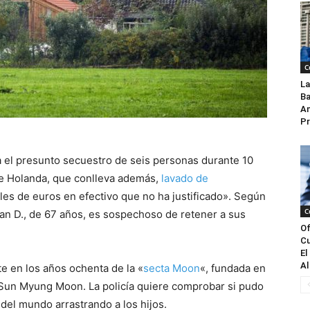
C
La
Ba
An
Pr
a el presunto secuestro de seis personas durante 10
e Holanda, que conlleva además,
lavado de
les de euros en efectivo que no ha justificado». Según
C
van D., de 67 años, es sospechoso de retener a sus
Of
Cu
El
Al
te en los años ochenta de la «
secta Moon
«, fundada en
 Sun Myung Moon. La policía quiere comprobar si pudo
del mundo arrastrando a los hijos.