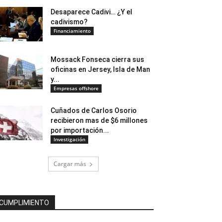
Desaparece Cadivi… ¿Y el
cadivismo?
Financiamiento
Mossack Fonseca cierra sus
oficinas en Jersey, Isla de Man
y...
Empresas offshore
Cuñados de Carlos Osorio
recibieron mas de $6 millones
por importación...
Investigación
Cargar más
CUMPLIMIENTO