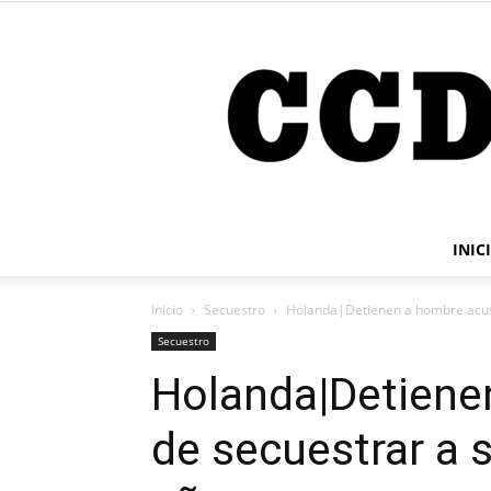
INIC
Inicio
Secuestro
Holanda|Detienen a hombre acusa
Secuestro
Holanda|Detiene
de secuestrar a 