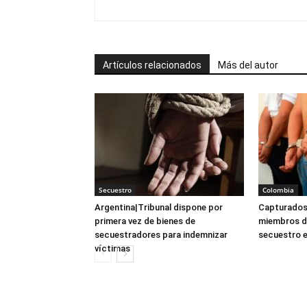
Artículos relacionados
Más del autor
Secuestro
Colombia
Argentina|Tribunal dispone por
Capturados
primera vez de bienes de
miembros de
secuestradores para indemnizar
secuestro 
víctimas