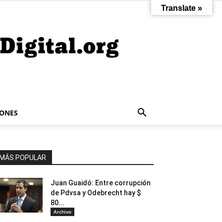
Translate »
IONES
MÁS POPULAR
Juan Guaidó: Entre corrupción
de Pdvsa y Odebrecht hay $
80...
Archivo