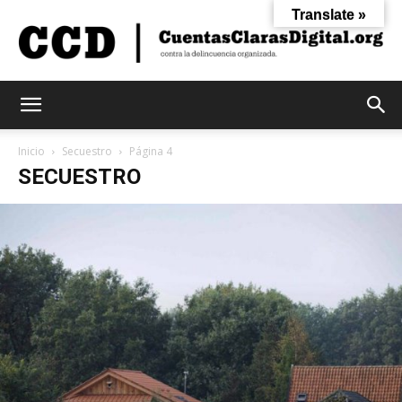
Translate »
Cuentas
Inicio
Secuestro
Página 4
SECUESTRO
Claras
Digital