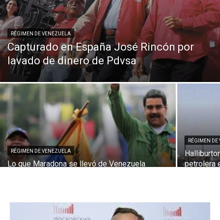
RÉGIMEN DE VENEZUELA
Capturado en España José Rincón por
lavado de dinero de Pdvsa
RÉGIMEN DE
RÉGIMEN DE VENEZUELA
Halliburto
Lo que Maradona se llevó de Venezuela
petrolera