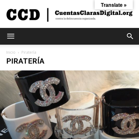
Translate »
Cuentas
Inicio
Piratería
PIRATERÍA
Claras
Digital