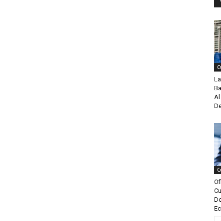
C
La
Ba
Al
De
C
Of
Cu
De
Ec