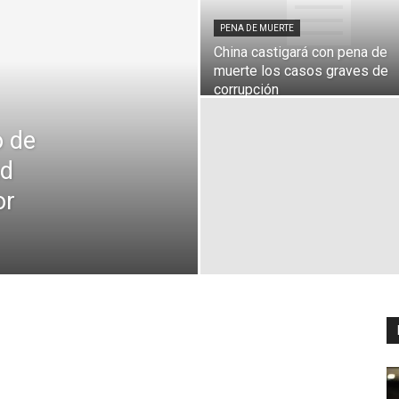
PENA DE MUERTE
China castigará con pena de
muerte los casos graves de
Digital
corrupción
o de
ad
or