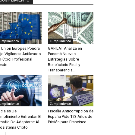
CUMPLIMIENTO
umplimiento
Cumplimiento
 Unión Europea Pondrá
GAFILAT Analiza en
jo Vigilancia Antilavado
Panamá Nuevas
 Fútbol Profesional
Estrategias Sobre
sde...
Beneficiario Final y
Transparencia...
umplimiento
Cumplimiento
iciales De
Fiscalía Anticorrupción de
mplimiento Enfrentan El
España Pide 173 Años de
safío De Adaptarse Al
Prisión para Francisco...
osistema Cripto