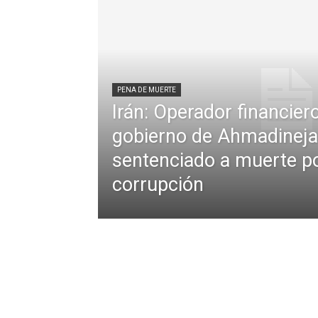
PENA DE MUERTE
Irán: Operador financier
gobierno de Ahmadinej
sentenciado a muerte p
corrupción