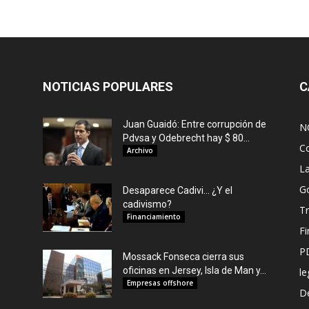
NOTICIAS POPULARES
C
Juan Guaidó: Entre corrupción de
N
Pdvsa y Odebrecht hay $ 80...
C
Archivo
L
G
Desaparece Cadivi… ¿Y el
cadivismo?
Tr
Financiamiento
F
P
Mossack Fonseca cierra sus
oficinas en Jersey, Isla de Man y...
le
Empresas offshore
De