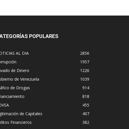
ATEGORÍAS POPULARES
OTICIAS AL DIA
2856
orrupción
1957
avado de Dinero
1226
obierno de Venezuela
1039
áfico de Drogas
914
inanciamiento
818
DVSA
455
gitimación de Capitales
407
litos Financieros
382