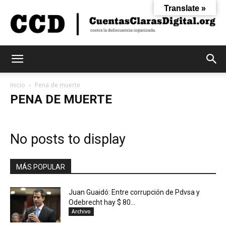
Translate »
Cuentas
Inicio
Pena de muerte
PENA DE MUERTE
Claras
No posts to display
Digital
MÁS POPULAR
Juan Guaidó: Entre corrupción de Pdvsa y
Odebrecht hay $ 80...
Archivo