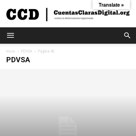
Translate »
Cuentas
Inicio
PDVSA
Página 45
PDVSA
Claras
Digital