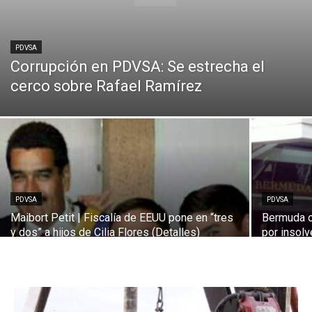
PDVSA
Corrupción en PDVSA: Se estrecha el
cerco sobre Rafael Ramírez
PDVSA
PDVSA
Maibort Petit | Fiscalía de EEUU pone en “tres
Bermuda o
y dos” a hijos de Cilia Flores (Detalles)
por insolv