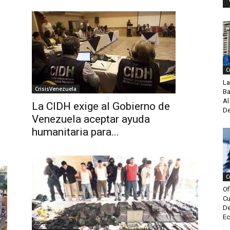
C
La
CrisisVenezuela
Ba
Al
La CIDH exige al Gobierno de
De
Venezuela aceptar ayuda
humanitaria para...
C
Of
Cu
De
Ec