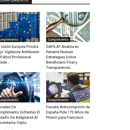
CUMPLIMIENTO
umplimiento
Cumplimiento
 Unión Europea Pondrá
GAFILAT Analiza en
jo Vigilancia Antilavado
Panamá Nuevas
 Fútbol Profesional
Estrategias Sobre
sde...
Beneficiario Final y
Transparencia...
umplimiento
Cumplimiento
iciales De
Fiscalía Anticorrupción de
mplimiento Enfrentan El
España Pide 173 Años de
safío De Adaptarse Al
Prisión para Francisco...
osistema Cripto