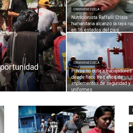
CRISISVENEZUELA
Nutricionista Raffalli: Crisis
humanitaria alcanzó la raya ro
Digital
en 16 estados del país
CRISISVENEZUELA
Oportunidad
Pdvsa no dota a trabajadores
desde hace tres años de
implementos de seguridad y
uniformes