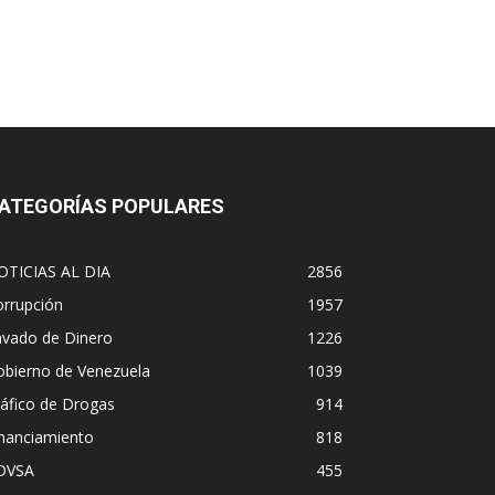
ATEGORÍAS POPULARES
OTICIAS AL DIA
2856
orrupción
1957
avado de Dinero
1226
obierno de Venezuela
1039
áfico de Drogas
914
inanciamiento
818
DVSA
455