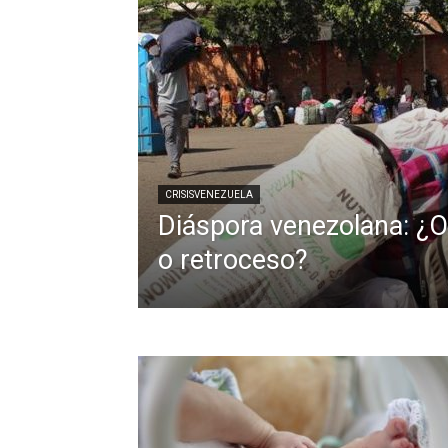
CRISISVENEZUELA
Diáspora venezolana: ¿
o retroceso?