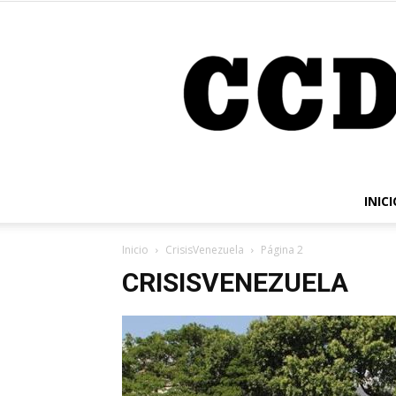
INICI
Inicio
CrisisVenezuela
Página 2
CRISISVENEZUELA