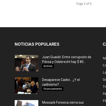
Page 2 of 9
NOTICIAS POPULARES
C
Juan Guaidó: Entre corrupción de
N
Pdvsa y Odebrecht hay $ 80...
C
Archivo
L
G
Desaparece Cadivi… ¿Y el
cadivismo?
Tr
Financiamiento
F
P
Mossack Fonseca cierra sus