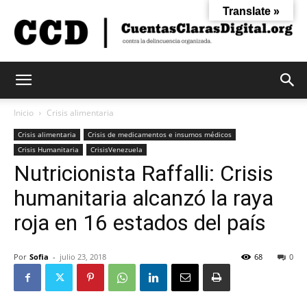
Translate »
Cuentas
Inicio
Crisis alimentaria
Crisis alimentaria
Crisis de medicamentos e insumos médicos
Crisis Humanitaria
CrisisVenezuela
Claras
Nutricionista Raffalli: Crisis
humanitaria alcanzó la raya
Digital
roja en 16 estados del país
Por
Sofia
-
julio 23, 2018
68
0