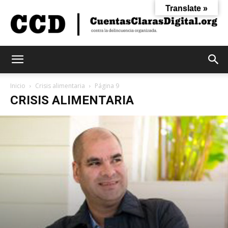
Translate »
Cuentas
Inicio
Crisis alimentaria
Página 9
CRISIS ALIMENTARIA
Claras
Digital