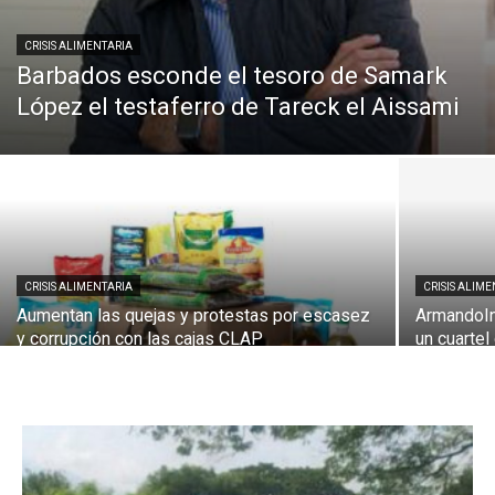
CRISIS ALIMENTARIA
Barbados esconde el tesoro de Samark
López el testaferro de Tareck el Aissami
CRISIS ALIMENTARIA
CRISIS ALIM
Aumentan las quejas y protestas por escasez
ArmandoIn
y corrupción con las cajas CLAP
un cuarte