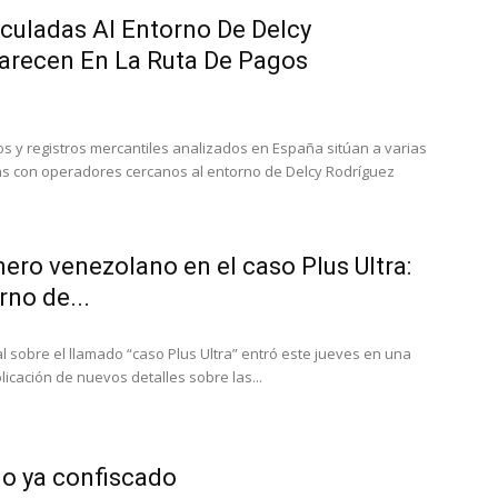
culadas Al Entorno De Delcy
arecen En La Ruta De Pagos
s y registros mercantiles analizados en España sitúan a varias
s con operadores cercanos al entorno de Delcy Rodríguez
inero venezolano en el caso Plus Ultra:
rno de...
ial sobre el llamado “caso Plus Ultra” entró este jueves en una
licación de nuevos detalles sobre las...
lo ya confiscado