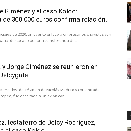
e Giménez y el caso Koldo:
 de 300.000 euros confirma relación...
Digital
incipios de 2020, un evento enlazó a empresarios chavistas con
spaña, destacado por una transferencia de...
a y Jorge Giménez se reunieron en
 Delcygate
número dos' del régimen de Nicolás Maduro y con entrada
ropea, fue escoltada a un avión con...
, testaferro de Delcy Rodríguez,
n el caso Koldo