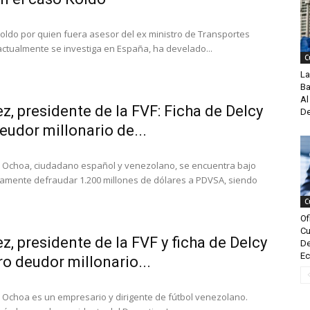
ldo por quien fuera asesor del ex ministro de Transportes
actualmente se investiga en España, ha develado...
C
La
Ba
Al
, presidente de la FVF: Ficha de Delcy
De
eudor millonario de...
 Ochoa, ciudadano español y venezolano, se encuentra bajo
tamente defraudar 1.200 millones de dólares a PDVSA, siendo
C
Of
Cu
, presidente de la FVF y ficha de Delcy
De
Ec
ro deudor millonario...
Ochoa es un empresario y dirigente de fútbol venezolano.