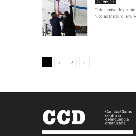
Corrupción
El decomiso de propied
Nicolás Maduro, anunci
1
2
3