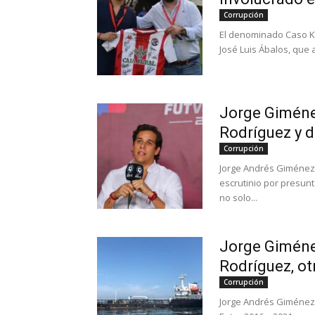
Corrupción
El denominado Caso Ko
José Luis Ábalos, que 
Jorge Giménez
Rodríguez y d
Corrupción
Jorge Andrés Giménez
escrutinio por presun
no solo...
Jorge Giménez
Rodríguez, ot
Corrupción
Jorge Andrés Giménez 