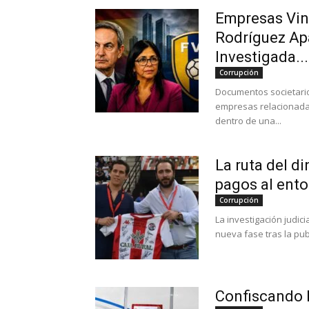
Empresas Vin
Rodríguez Ap
Investigada...
Corrupción
Documentos societario
empresas relacionada
dentro de una...
La ruta del d
pagos al ento
Corrupción
La investigación judic
nueva fase tras la pub
Confiscando 