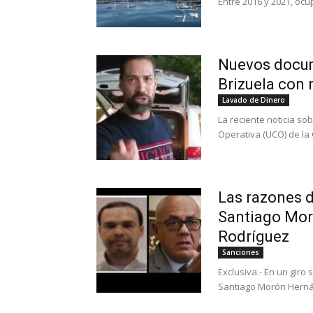
Entre 2016 y 2021, ocu
Nuevos docum
Brizuela con 
Lavado de Dinero
La reciente noticia so
Operativa (UCO) de la G
Las razones d
Santiago Moró
Rodríguez
Sanciones
Exclusiva.- En un giro
Santiago Morón Hernán