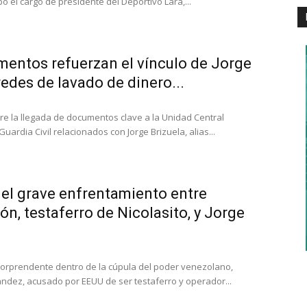
pó el cargo de presidente del Deportivo Lara,...
entos refuerzan el vínculo de Jorge
redes de lavado de dinero...
bre la llegada de documentos clave a la Unidad Central
uardia Civil relacionados con Jorge Brizuela, alias...
el grave enfrentamiento entre
n, testaferro de Nicolasito, y Jorge
 sorprendente dentro de la cúpula del poder venezolano,
dez, acusado por EEUU de ser testaferro y operador...