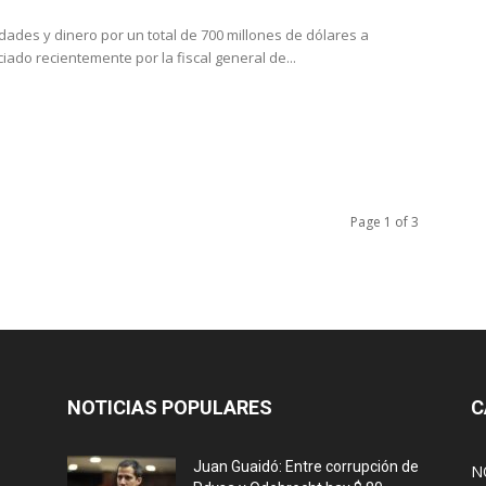
ades y dinero por un total de 700 millones de dólares a
ado recientemente por la fiscal general de...
Page 1 of 3
NOTICIAS POPULARES
C
Juan Guaidó: Entre corrupción de
N