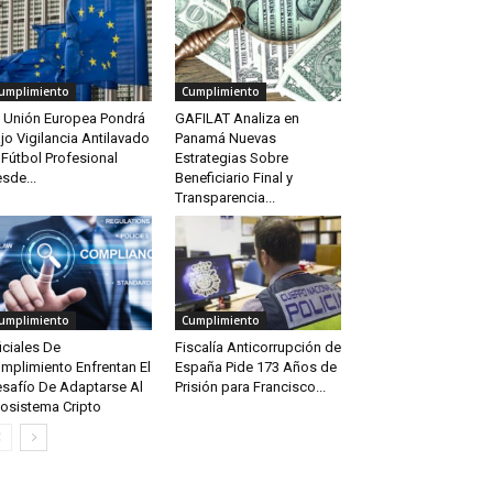
umplimiento
Cumplimiento
 Unión Europea Pondrá
GAFILAT Analiza en
jo Vigilancia Antilavado
Panamá Nuevas
 Fútbol Profesional
Estrategias Sobre
sde...
Beneficiario Final y
Transparencia...
umplimiento
Cumplimiento
iciales De
Fiscalía Anticorrupción de
mplimiento Enfrentan El
España Pide 173 Años de
safío De Adaptarse Al
Prisión para Francisco...
osistema Cripto