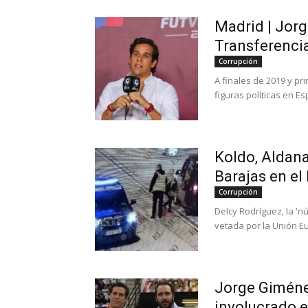
Madrid | Jorg
Transferencia
Corrupción
A finales de 2019 y pr
figuras políticas en E
Koldo, Aldan
Barajas en el
Corrupción
Delcy Rodríguez, la '
vetada por la Unión Eu
Jorge Giménez
involucrado e