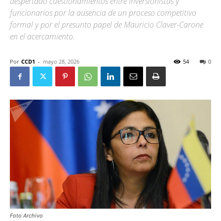
despertado cuestionamientos entre inversionistas y
funcionarios por la ausencia de un proceso competitivo
formal y por el presunto papel de Mauricio Claver-Carone
en el acercamiento.
Por
CCD1
-
mayo 28, 2026
54
0
Foto Archivo