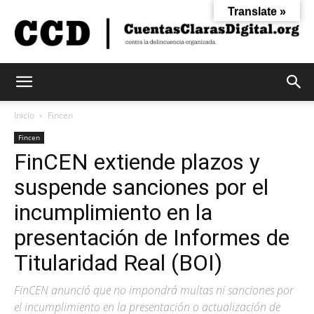
Translate »
Cuentas
Inicio
Fincen
Fincen
FinCEN extiende plazos y
Claras
suspende sanciones por el
incumplimiento en la
Digital
presentación de Informes de
Titularidad Real (BOI)
FinCEN anunció que no impondrá multas ni sanciones por
el incumplimiento en la presentación o actualización de