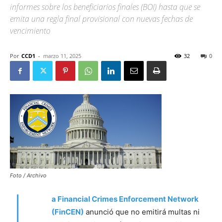
informes sobre los beneficiarios finales (BOI) hasta que se
emita una regla final provisional con nuevas fechas de
vencimiento
Por
CCD1
-
marzo 11, 2025
32
0
Foto / Archivo
L
a Financial Crimes Enforcement Network
(FinCEN)
anunció que no emitirá multas ni