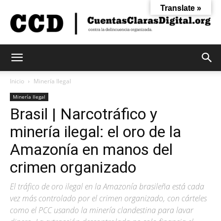
Translate »
Cuentas
Inicio
Minería Ilegal
Minería Ilegal
Brasil | Narcotráfico y
Claras
minería ilegal: el oro de la
Amazonía en manos del
Digital
crimen organizado
El tráfico de oro ilegal en la Amazonía brasileña está cada
vez más controlado por el crimen organizado, con cárteles
como el PCC usando la minería clandestina para lavar