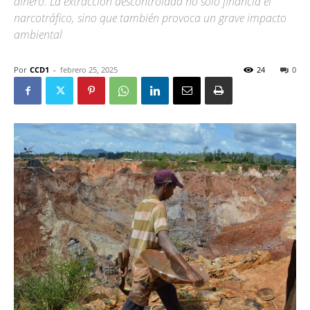
dinero. La extracción descontrolada no solo financia el
narcotráfico, sino que también provoca un grave impacto
ambiental
Por
CCD1
-
febrero 25, 2025
24
0