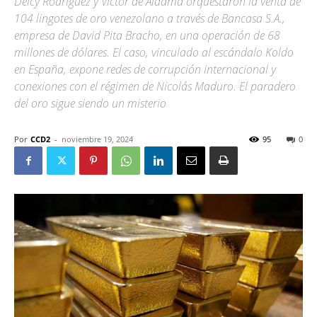
Delcy Rodríguez y Víctor de Aldama orquestaron la venta de
104 lingotes de oro venezolano a través de Bancasa S.A.,
empresa de David Pita Bracho, en una operación de 68
millones de dólares. El caso, vinculado al escándalo Koldo
en España, expone redes de corrupción internacional y
conexiones con el régimen de Nicolás Maduro. El paradero
del oro sigue siendo un misterio
Por
CCD2
-
noviembre 19, 2024
95
0