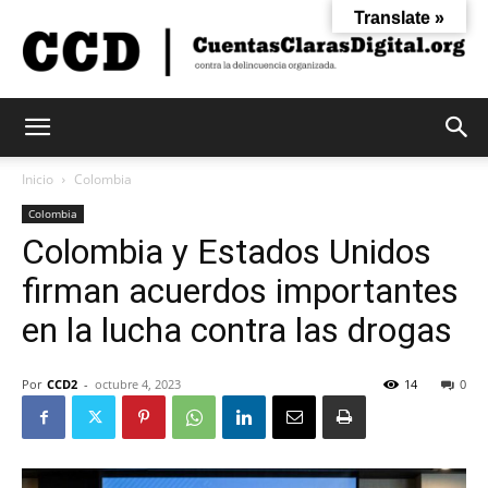
Translate »
Cuentas
Inicio
Colombia
Colombia
Colombia y Estados Unidos
Claras
firman acuerdos importantes
en la lucha contra las drogas
Digital
Por
CCD2
-
octubre 4, 2023
14
0