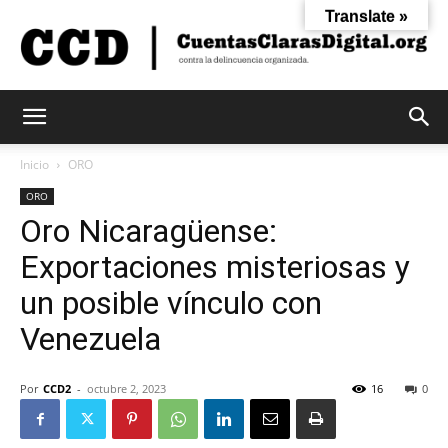
Translate »
Cuentas
Inicio
ORO
ORO
Oro Nicaragüense:
Claras
Exportaciones misteriosas y
un posible vínculo con
Digital
Venezuela
Por
CCD2
-
octubre 2, 2023
16
0