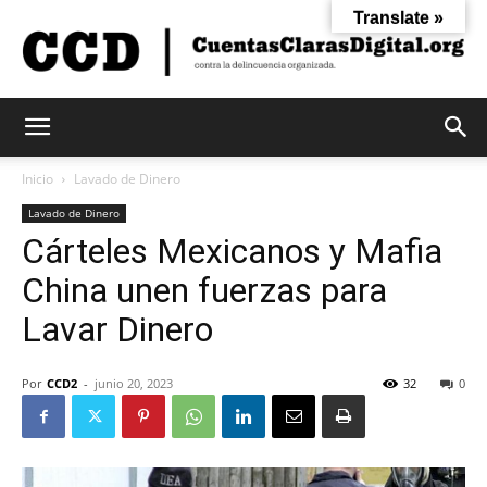
Translate »
Cuentas
Inicio
Lavado de Dinero
Lavado de Dinero
Cárteles Mexicanos y Mafia
Claras
China unen fuerzas para
Lavar Dinero
Digital
Por
CCD2
-
junio 20, 2023
32
0