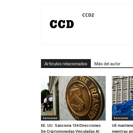
CCD2
Artículos relacionados
Más del autor
Sanciones
Sanciones
EE. UU. Sanciona 134 Direcciones
UE mantiene
De Criptomonedas Vinculadas Al
mientras am