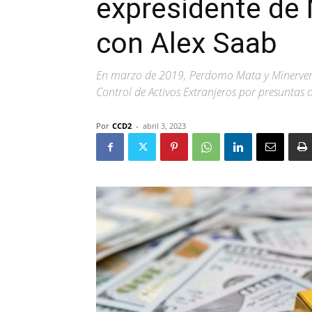
expresidente de 
con Alex Saab
En marzo de 2019, Perdomo Mata y Minerven fu
Control de Activos Extranjeros por presuntas o
Por
CCD2
-
abril 3, 2023