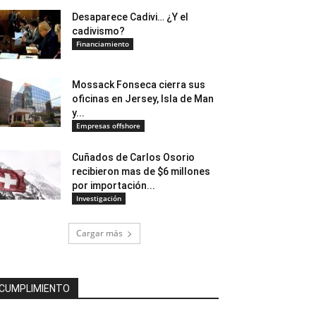
Desaparece Cadivi… ¿Y el
cadivismo?
Financiamiento
Mossack Fonseca cierra sus
oficinas en Jersey, Isla de Man
y...
Empresas offshore
Cuñados de Carlos Osorio
recibieron mas de $6 millones
por importación...
Investigación
Cargar más
CUMPLIMIENTO