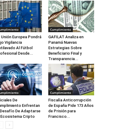
umplimiento
Cumplimiento
 Unión Europea Pondrá
GAFILAT Analiza en
jo Vigilancia
Panamá Nuevas
tilavado Al Fútbol
Estrategias Sobre
ofesional Desde...
Beneficiario Final y
Transparencia...
umplimiento
Cumplimiento
iciales De
Fiscalía Anticorrupción
mplimiento Enfrentan
de España Pide 173 Años
 Desafío De Adaptarse
de Prisión para
 Ecosistema Cripto
Francisco...