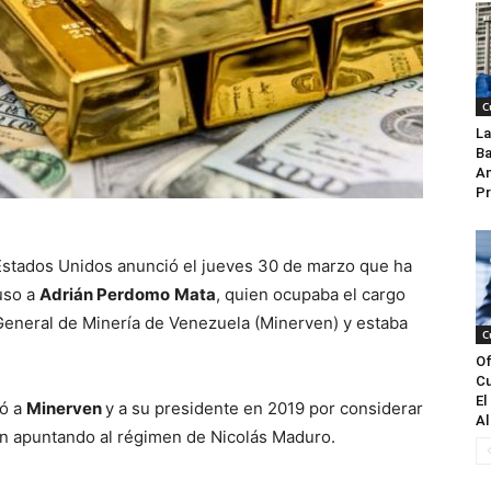
C
La
Ba
An
Pr
Estados Unidos anunció el jueves 30 de marzo que ha
uso a
Adrián Perdomo
Mata
, quien ocupaba el cargo
eneral de Minería de Venezuela (Minerven) y estaba
C
Of
Cu
El
nó a
Minerven
y a su presidente en 2019 por considerar
Al
ban apuntando al régimen de Nicolás Maduro.