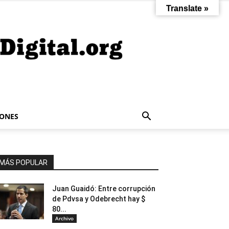
Translate »
IONES
MÁS POPULAR
Juan Guaidó: Entre corrupción
de Pdvsa y Odebrecht hay $
80...
Archivo