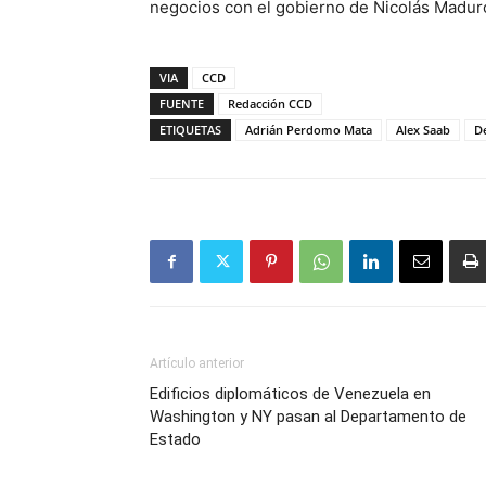
negocios con el gobierno de Nicolás Madur
VIA
CCD
FUENTE
Redacción CCD
ETIQUETAS
Adrián Perdomo Mata
Alex Saab
D
Artículo anterior
Edificios diplomáticos de Venezuela en
Washington y NY pasan al Departamento de
Estado