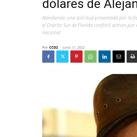
dólares de Alej
Atendiendo una solicitud presentada por la fis
el Distrito Sur de Florida confiscó activos por
nacional
Por
CCD2
-
junio 11, 2022