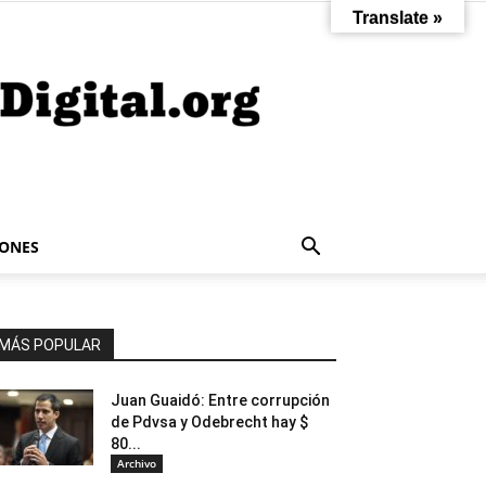
Translate »
IONES
MÁS POPULAR
Juan Guaidó: Entre corrupción
de Pdvsa y Odebrecht hay $
80...
Archivo