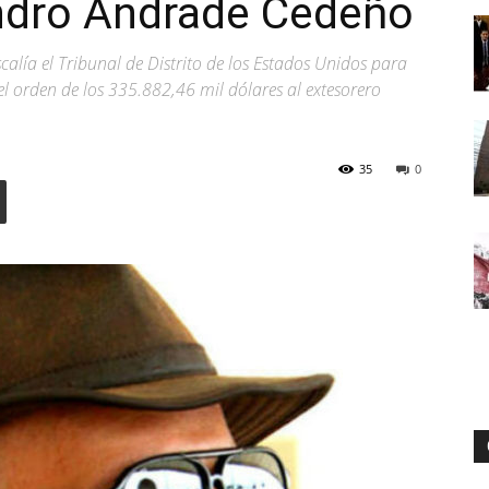
andro Andrade Cedeño
calía el Tribunal de Distrito de los Estados Unidos para
 el orden de los 335.882,46 mil dólares al extesorero
Digital
35
0