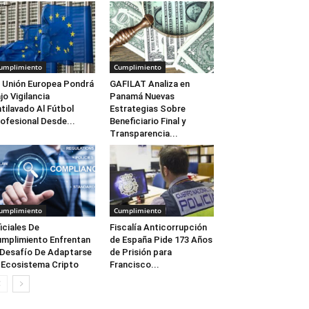
umplimiento
Cumplimiento
 Unión Europea Pondrá
GAFILAT Analiza en
jo Vigilancia
Panamá Nuevas
tilavado Al Fútbol
Estrategias Sobre
ofesional Desde...
Beneficiario Final y
Transparencia...
umplimiento
Cumplimiento
iciales De
Fiscalía Anticorrupción
mplimiento Enfrentan
de España Pide 173 Años
 Desafío De Adaptarse
de Prisión para
 Ecosistema Cripto
Francisco...