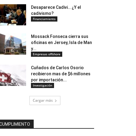
Desaparece Cadivi… ¿Y el
cadivismo?
Financiamiento
Mossack Fonseca cierra sus
oficinas en Jersey, Isla de Man
y...
Empresas offshore
Cuñados de Carlos Osorio
recibieron mas de $6 millones
por importación...
Investigación
Cargar más
CUMPLIMIENTO