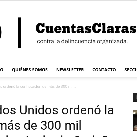
IO
QUIÉNES SOMOS
NEWSLETTER
CONTACTO
SECC
Cuentas
s ordenó la confiscación de más de 300 mil...
dos Unidos ordenó la
más de 300 mil
Claras