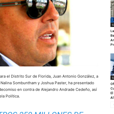
C
La
Ba
An
Pr
ara el Distrito Sur de Florida, Juan Antonio González, a
C
res Nalina Sombuntham y Joshua Paster, ha presentado
Of
Cu
e decomiso en contra de Alejandro Andrade Cedeño, así
El
la Política.
Al