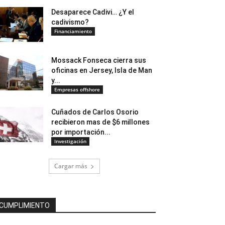
Desaparece Cadivi… ¿Y el
cadivismo?
Financiamiento
Mossack Fonseca cierra sus
oficinas en Jersey, Isla de Man
y...
Empresas offshore
Cuñados de Carlos Osorio
recibieron mas de $6 millones
por importación...
Investigación
Cargar más
CUMPLIMIENTO