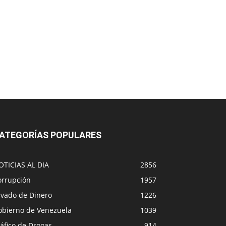
ATEGORÍAS POPULARES
OTICIAS AL DIA
2856
orrupción
1957
avado de Dinero
1226
obierno de Venezuela
1039
áfico de Drogas
914