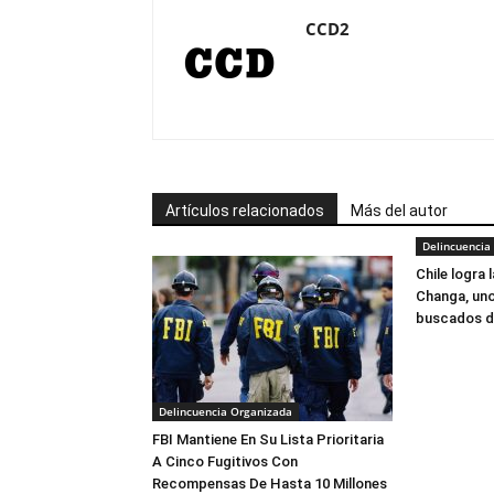
CCD2
Artículos relacionados
Más del autor
Delincuencia
Chile logra 
Changa, uno
buscados d
Delincuencia Organizada
FBI Mantiene En Su Lista Prioritaria
A Cinco Fugitivos Con
Recompensas De Hasta 10 Millones