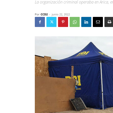
La organización criminal operaba en Arica, en 
Por
CCD2
-
junio 22, 2022