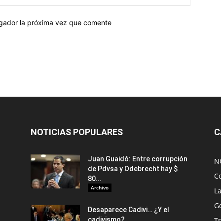
egador la próxima vez que comente
NOTICIAS POPULARES
C
Juan Guaidó: Entre corrupción
N
de Pdvsa y Odebrecht hay $
C
80...
Archivo
L
G
Desaparece Cadivi… ¿Y el
cadivismo?
Tr