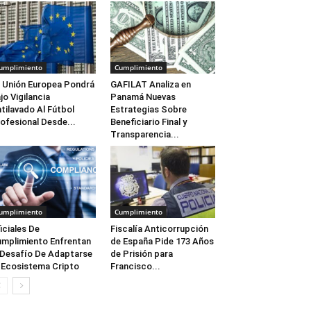
umplimiento
Cumplimiento
 Unión Europea Pondrá
GAFILAT Analiza en
jo Vigilancia
Panamá Nuevas
tilavado Al Fútbol
Estrategias Sobre
ofesional Desde...
Beneficiario Final y
Transparencia...
umplimiento
Cumplimiento
iciales De
Fiscalía Anticorrupción
mplimiento Enfrentan
de España Pide 173 Años
 Desafío De Adaptarse
de Prisión para
 Ecosistema Cripto
Francisco...