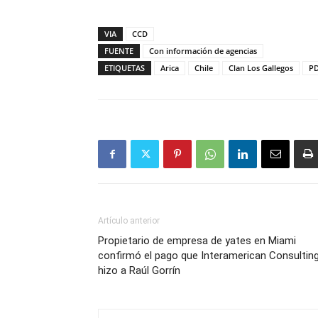
VIA
CCD
FUENTE
Con información de agencias
ETIQUETAS
Arica
Chile
Clan Los Gallegos
PD
Artículo anterior
Propietario de empresa de yates en Miami
confirmó el pago que Interamerican Consultin
hizo a Raúl Gorrín