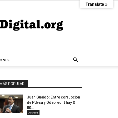
Translate »
IONES
MÁS POPULAR
Juan Guaidó: Entre corrupción
de Pdvsa y Odebrecht hay $
80...
Archivo