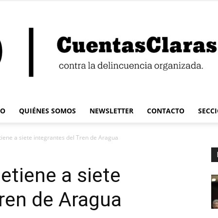
IO
QUIÉNES SOMOS
NEWSLETTER
CONTACTO
SECC
Cuentas
etiene a siete integrantes del Tren de Aragua
detiene a siete
Tren de Aragua
Claras