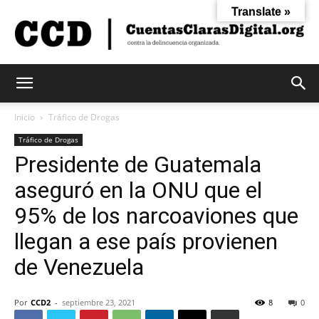
Translate »
Cuentas
Inicio
Tráfico de Drogas
Tráfico de Drogas
Presidente de Guatemala
Claras
aseguró en la ONU que el
95% de los narcoaviones que
Digital
llegan a ese país provienen
de Venezuela
Por
CCD2
-
septiembre 23, 2021
8
0