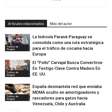
Artículos relacionados
Más del autor
La hidrovía Paraná-Paraguay se
consolida como una ruta estratégica
Tráfico de
para el tráfico de cocaína hacia
Drogas
Europa
El “Pollo” Carvajal Busca Convertirse
En Testigo Clave Contra Maduro En
Tráfico de
EE. UU.
Drogas
España desmantela red que enviaba
MDMA oculto en amortiguadores y
Tráfico de
rascadores para gatos hacia
Drogas
Venezuela, Chile y Australia