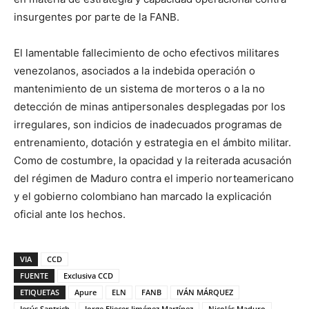
insurgentes por parte de la FANB.
El lamentable fallecimiento de ocho efectivos militares
venezolanos, asociados a la indebida operación o
mantenimiento de un sistema de morteros o a la no
detección de minas antipersonales desplegadas por los
irregulares, son indicios de inadecuados programas de
entrenamiento, dotación y estrategia en el ámbito militar.
Como de costumbre, la opacidad y la reiterada acusación
del régimen de Maduro contra el imperio norteamericano
y el gobierno colombiano han marcado la explicación
oficial ante los hechos.
VIA
CCD
FUENTE
Exclusiva CCD
ETIQUETAS
Apure
ELN
FANB
IVÁN MÁRQUEZ
Jesús Santrich
Jorge Eliecer Jiménez Martínez
Nicolás Maduro