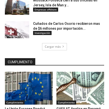
Mossack Fonseca cierra sus oficinas en
Jersey, Isla de Man y...
Empresas offshore
Cuñados de Carlos Osorio recibieron mas
de $6 millones por importación...
Investigación
Cargar más
CUMPLIMIENTO
Cumplimiento
Cumplimiento
La Unión Europea Pondrá
GAFILAT Analiza en Panamá