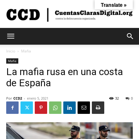
Translate »
Cuentas
Inicio
Mafia
Mafia
La mafia rusa en una costa
Claras
de España
Digital
Por
CCD2
-
enero 5, 2021
32
0