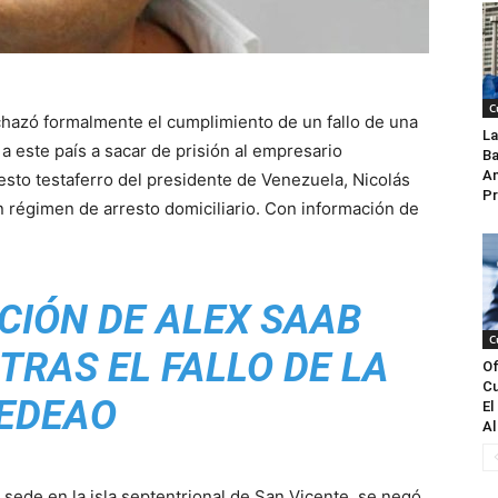
C
chazó formalmente el cumplimiento de un fallo de una
La
a este país a sacar de prisión al empresario
Ba
An
sto testaferro del presidente de Venezuela, Nicolás
Pr
n régimen de arresto domiciliario. Con información de
CIÓN DE ALEX SAAB
C
TRAS EL FALLO DE LA
Of
Cu
EDEAO
El
Al
sede en la isla septentrional de San Vicente, se negó