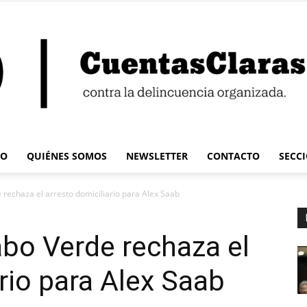
IO
QUIÉNES SOMOS
NEWSLETTER
CONTACTO
SECC
Cuentas
 rechaza el arresto domiciliario para Alex Saab
abo Verde rechaza el
rio para Alex Saab
Claras