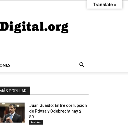
Translate »
IONES
MÁS POPULAR
Juan Guaidó: Entre corrupción
de Pdvsa y Odebrecht hay $
80...
Archivo