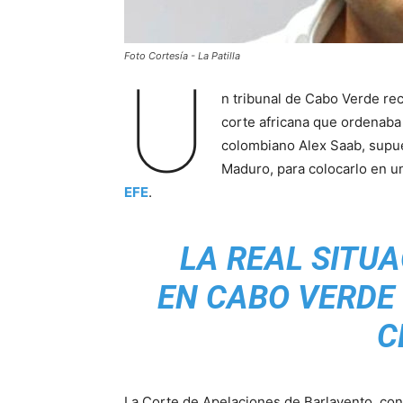
Foto Cortesía - La Patilla
U
n tribunal de Cabo Verde re
corte africana que ordenaba 
colombiano Alex Saab, supue
Maduro, para colocarlo en u
EFE
.
LA REAL SITUA
EN CABO VERDE 
C
La Corte de Apelaciones de Barlavento, con 