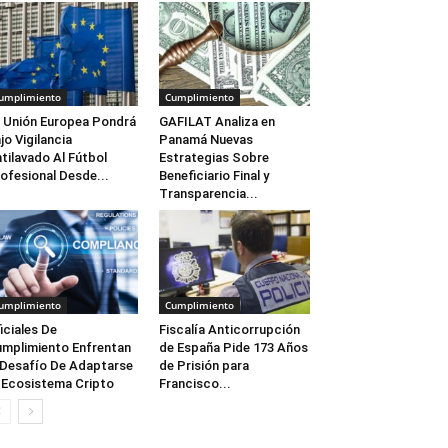
umplimiento
Cumplimiento
 Unión Europea Pondrá
GAFILAT Analiza en
jo Vigilancia
Panamá Nuevas
tilavado Al Fútbol
Estrategias Sobre
ofesional Desde...
Beneficiario Final y
Transparencia...
umplimiento
Cumplimiento
iciales De
Fiscalía Anticorrupción
mplimiento Enfrentan
de España Pide 173 Años
 Desafío De Adaptarse
de Prisión para
 Ecosistema Cripto
Francisco...