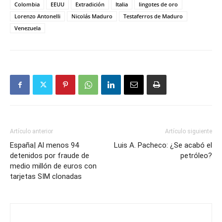
Colombia
EEUU
Extradición
Italia
lingotes de oro
Lorenzo Antonelli
Nicolás Maduro
Testaferros de Maduro
Venezuela
Artículo anterior
Artículo siguiente
España| Al menos 94
Luis A. Pacheco: ¿Se acabó el
detenidos por fraude de
petróleo?
medio millón de euros con
tarjetas SIM clonadas