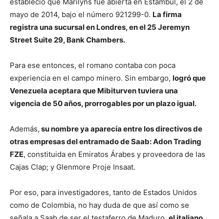
estableció que Marilyns fue abierta en Estambul, el 2 de
mayo de 2014, bajo el número 921299-0.
La firma
registra una sucursal en Londres, en el 25 Jeremyn
Street Suite 29, Bank Chambers.
Para ese entonces, el romano contaba con poca
experiencia en el campo minero. Sin embargo,
logró que
Venezuela aceptara que Mibiturven tuviera una
vigencia de 50 años, prorrogables por un plazo igual.
Además,
su nombre ya aparecía entre los directivos de
otras empresas del entramado de Saab: Adon Trading
FZE
, constituida en Emiratos Árabes y proveedora de las
Cajas Clap; y Glenmore Proje Insaat.
Por eso, para investigadores, tanto de Estados Unidos
como de Colombia, no hay duda de que así como se
señala a Saab de ser el testaferro de Maduro,
el italiano