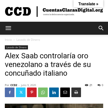
Translate »
Cuentas
Inicio
Lavado de Dinero
Lavado de Dinero
Alex Saab controlaría oro
Claras
venezolano a través de su
concuñado italiano
Digital
Por
CCD2
-
julio 9, 2020
21
0