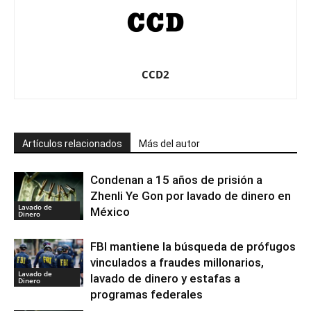
CCD2
Artículos relacionados
Más del autor
Condenan a 15 años de prisión a
Zhenli Ye Gon por lavado de dinero en
Lavado de
México
Dinero
FBI mantiene la búsqueda de prófugos
vinculados a fraudes millonarios,
Lavado de
lavado de dinero y estafas a
Dinero
programas federales