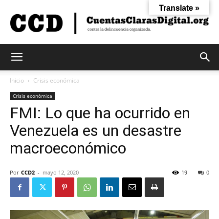
Translate »
Cuentas
Inicio
Crisis económica
Crisis económica
FMI: Lo que ha ocurrido en
Claras
Venezuela es un desastre
macroeconómico
Digital
Por
CCD2
-
mayo 12, 2020
19
0