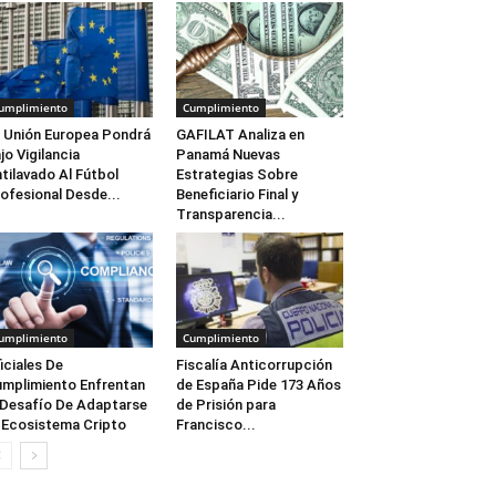
umplimiento
Cumplimiento
 Unión Europea Pondrá
GAFILAT Analiza en
jo Vigilancia
Panamá Nuevas
tilavado Al Fútbol
Estrategias Sobre
ofesional Desde...
Beneficiario Final y
Transparencia...
umplimiento
Cumplimiento
iciales De
Fiscalía Anticorrupción
mplimiento Enfrentan
de España Pide 173 Años
 Desafío De Adaptarse
de Prisión para
 Ecosistema Cripto
Francisco...