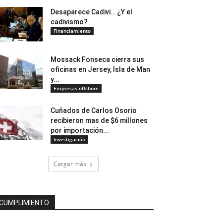
Desaparece Cadivi… ¿Y el
cadivismo?
Financiamiento
Mossack Fonseca cierra sus
oficinas en Jersey, Isla de Man
y...
Empresas offshore
Cuñados de Carlos Osorio
recibieron mas de $6 millones
por importación...
Investigación
Cargar más
CUMPLIMIENTO