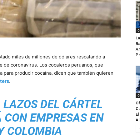
C
La
Ba
An
Pr
tado miles de millones de dólares rescatando a
e de coronavirus. Los cocaleros peruanos, que
zada para producir cocaína, dicen que también quieren
ters
.
C
 LAZOS DEL CÁRTEL
Of
Cu
 CON EMPRESAS EN
El
Al
Y COLOMBIA