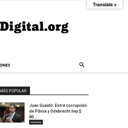
Translate »
IONES
MÁS POPULAR
Juan Guaidó: Entre corrupción
de Pdvsa y Odebrecht hay $
80...
Archivo