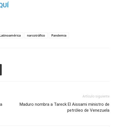
QUÍ
Latinoamérica
narcotráfico
Pandemia
Artículo siguiente
da
Maduro nombra a Tareck El Aissami ministro de
petróleo de Venezuela