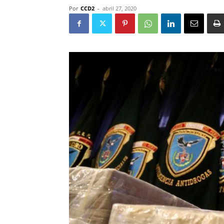
Por
CCD2
-
abril 27, 2020