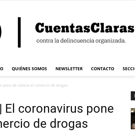
IO
QUIÉNES SOMOS
NEWSLETTER
CONTACTO
SECC
Cuentas
us pone de cabeza al comercio de drogas
| El coronavirus pone
mercio de drogas
Claras