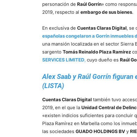
personación de
Raúl Gorrín
» como responsab
2019, respecto al
embargo de sus bienes
.
En exclusiva de
Cuentas Claras Digital
, se
españolas congelaron a Gorrín inmuebles 
una mansión localizada en el sector Sierra 
sargento
Tomás Reinaldo Plaza Ramírez
co
SERVICES LIMITED
,
cuyo dueño es
Raúl Go
Alex Saab y Raúl Gorrín figuran 
(LISTA)
Cuentas Claras Digital
también tuvo acceso 
2019, en el que la
Unidad Central de Delin
«existen indicios suficientes para concluir
Plaza Ramírez en Marbella como los inmueb
las sociedades
GUADO HOLDINGS BV
y
RI