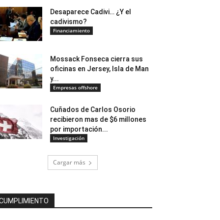
Desaparece Cadivi… ¿Y el
cadivismo?
Financiamiento
Mossack Fonseca cierra sus
oficinas en Jersey, Isla de Man
y...
Empresas offshore
Cuñados de Carlos Osorio
recibieron mas de $6 millones
por importación...
Investigación
Cargar más
CUMPLIMIENTO