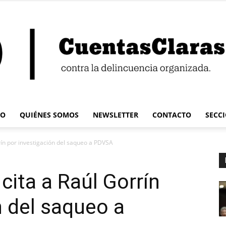
IO
QUIÉNES SOMOS
NEWSLETTER
CONTACTO
SECC
Cuentas
rín por investigación del saqueo a PDVSA
cita a Raúl Gorrín
n del saqueo a
Claras