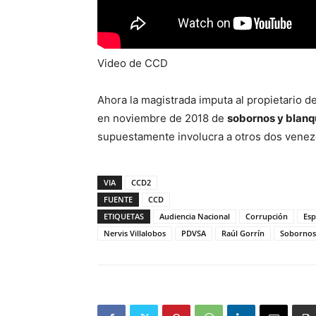
Video de CCD
Ahora la magistrada imputa al propietario d
en noviembre de 2018 de
sobornos y blan
supuestamente involucra a otros dos venez
VIA
CCD2
FUENTE
CCD
ETIQUETAS
Audiencia Nacional
Corrupción
Es
Nervis Villalobos
PDVSA
Raúl Gorrín
Sobornos