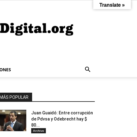
Translate »
IONES
MÁS POPULAR
Juan Guaidó: Entre corrupción
de Pdvsa y Odebrecht hay $
80...
Archivo