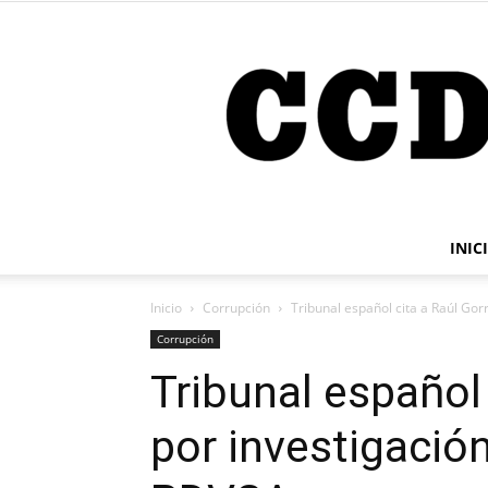
INIC
Inicio
Corrupción
Tribunal español cita a Raúl Gor
Corrupción
Tribunal español 
por investigació