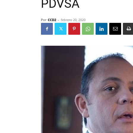
PDVSA
Por
CCD2
-
febrero 20, 2020