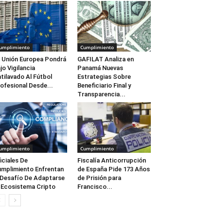
umplimiento
Cumplimiento
 Unión Europea Pondrá
GAFILAT Analiza en
jo Vigilancia
Panamá Nuevas
tilavado Al Fútbol
Estrategias Sobre
ofesional Desde...
Beneficiario Final y
Transparencia...
umplimiento
Cumplimiento
iciales De
Fiscalía Anticorrupción
mplimiento Enfrentan
de España Pide 173 Años
 Desafío De Adaptarse
de Prisión para
 Ecosistema Cripto
Francisco...