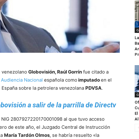
C
La
Ba
An
Pr
vo venezolano
Globovisión, Raúl Gorrín
fue citado a
a
Audiencia Nacional
española como
imputado
en el
de España sobre la petrolera venezolana
PDVSA
.
C
Of
ovisión a salir de la parrilla de Directv
Cu
El
ro NIG 2807927220170001098 al que tuvo acceso
Al
rero de este año, el Juzgado Central de Instrucción
da
María Tardón Olmos
, se habría resuelto «la