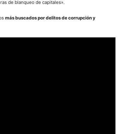
uras de blanqueo de capitales».
los
más buscados por delitos de corrupción y