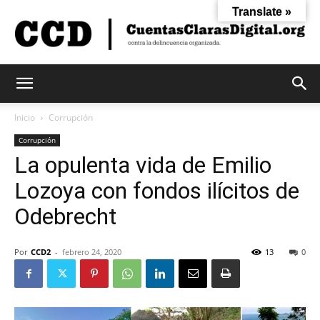
Translate »
Cuentas
Inicio
Corrupción
Corrupción
La opulenta vida de Emilio
Claras
Lozoya con fondos ilícitos de
Odebrecht
Digital
Por
CCD2
-
febrero 24, 2020
13
0