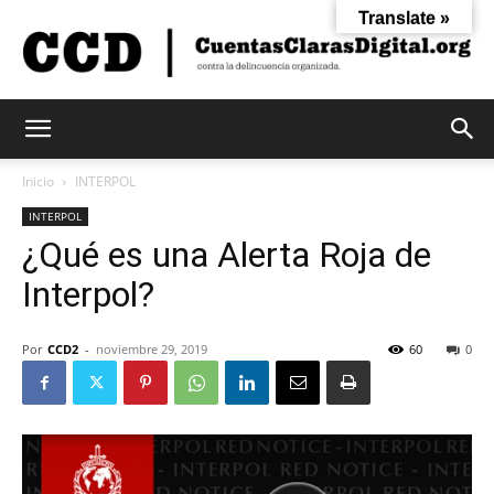
Translate »
Cuentas
Inicio
INTERPOL
INTERPOL
¿Qué es una Alerta Roja de
Claras
Interpol?
Digital
Por
CCD2
-
noviembre 29, 2019
60
0