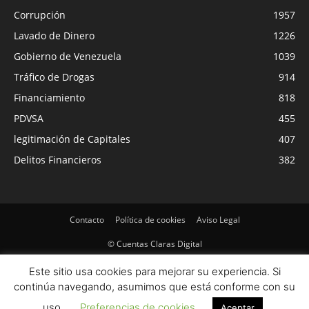
Corrupción
1957
Lavado de Dinero
1226
Gobierno de Venezuela
1039
Tráfico de Drogas
914
Financiamiento
818
PDVSA
455
legitimación de Capitales
407
Delitos Financieros
382
Contacto
Política de cookies
Aviso Legal
© Cuentas Claras Digital
Este sitio usa cookies para mejorar su experiencia. Si
continúa navegando, asumimos que está conforme con su
uso.
Preferencias de cookies
Aceptar