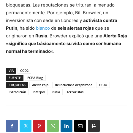
bloqueadas. Las reputaciones se trituran, a menudo
permanentemente. Por ejemplo, Bill Browder, un
inversionista con sede en Londres y
activista contra
Putin
, ha sido
blanco
de
seis alertas rojas
que se
originaron en
Rusia
. Browder explicó que una
Alerta Roja
«significa que básicamente su vida como ser humano
normal ha terminado
«.
VIA
CCD2
FUENTE
FCPA Blog
ETIQUETAS
Alerta roja
delincuencia organizada
EEUU
Extradición
Interpol
Rusia
Terroristas