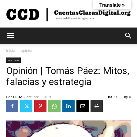
Translate »
Cuentas
Inicio
opinión
opinión
Opinión | Tomás Páez: Mitos,
Claras
falacias y estrategia
Digital
Por
CCD2
-
octubre 1, 2019
37
0