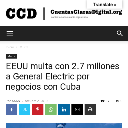
Translate »
Cuentas
Inicio
Multa
Multa
EEUU multa con 2.7 millones
Claras
a General Electric por
negocios con Cuba
Digital
Por
CCD2
-
octubre 2, 2019
17
0