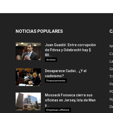
NOTICIAS POPULARES
C
Juan Guaidó: Entre corrupción
N
de Pdvsa y Odebrecht hay $
C
80...
Archivo
L
G
Desaparece Cadivi… ¿Y el
cadivismo?
Tr
Financiamiento
F
P
Mossack Fonseca cierra sus
le
oficinas en Jersey, Isla de Man
y...
De
Empresas offshore