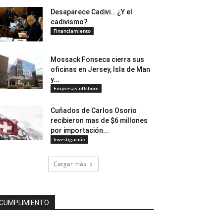
Desaparece Cadivi… ¿Y el
cadivismo?
Financiamiento
Mossack Fonseca cierra sus
oficinas en Jersey, Isla de Man
y...
Empresas offshore
Cuñados de Carlos Osorio
recibieron mas de $6 millones
por importación...
Investigación
Cargar más
CUMPLIMIENTO