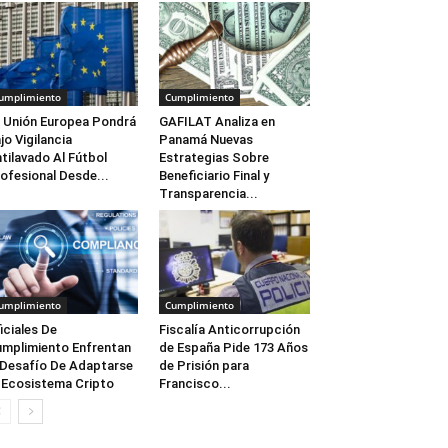
umplimiento
Cumplimiento
 Unión Europea Pondrá
GAFILAT Analiza en
jo Vigilancia
Panamá Nuevas
tilavado Al Fútbol
Estrategias Sobre
ofesional Desde...
Beneficiario Final y
Transparencia...
umplimiento
Cumplimiento
iciales De
Fiscalía Anticorrupción
mplimiento Enfrentan
de España Pide 173 Años
 Desafío De Adaptarse
de Prisión para
 Ecosistema Cripto
Francisco...