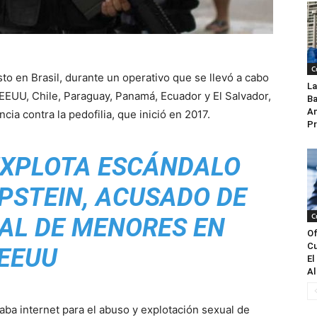
C
to en Brasil, durante un operativo que se llevó a cabo
La
EEUU, Chile, Paraguay, Panamá, Ecuador y El Salvador,
Ba
An
ncia contra la pedofilia, que inició en 2017.
Pr
XPLOTA ESCÁNDALO
PSTEIN, ACUSADO DE
C
AL DE MENORES EN
Of
Cu
EEUU
El
Al
zaba internet para el abuso y explotación sexual de