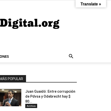
Translate »
IONES
MÁS POPULAR
Juan Guaidó: Entre corrupción
de Pdvsa y Odebrecht hay $
80...
Archivo