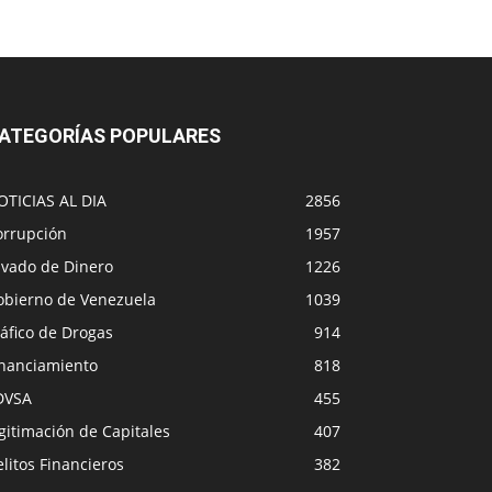
ATEGORÍAS POPULARES
OTICIAS AL DIA
2856
orrupción
1957
avado de Dinero
1226
obierno de Venezuela
1039
áfico de Drogas
914
inanciamiento
818
DVSA
455
gitimación de Capitales
407
litos Financieros
382