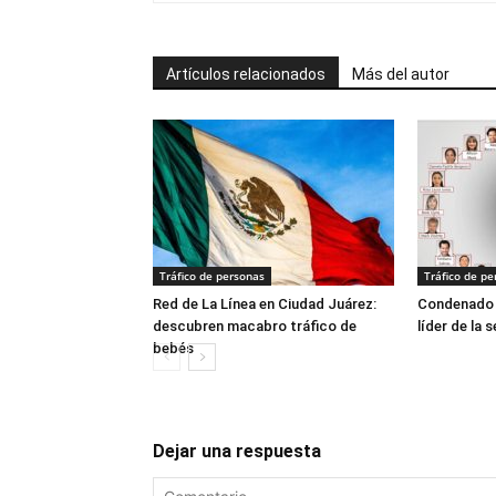
Artículos relacionados
Más del autor
Tráfico de personas
Tráfico de pe
Red de La Línea en Ciudad Juárez:
Condenado a
descubren macabro tráfico de
líder de la 
bebés
Dejar una respuesta