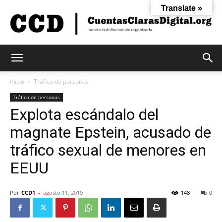
Translate »
Cuentas
Inicio
Tráfico de personas
Tráfico de personas
Explota escándalo del
Claras
magnate Epstein, acusado de
tráfico sexual de menores en
Digital
EEUU
Por
CCD1
-
agosto 11, 2019
148
0