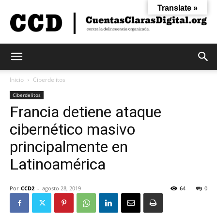
Translate »
Cuentas
Inicio
Ciberdelitos
Ciberdelitos
Francia detiene ataque
Claras
cibernético masivo
principalmente en
Digital
Latinoamérica
Por
CCD2
-
agosto 28, 2019
64
0