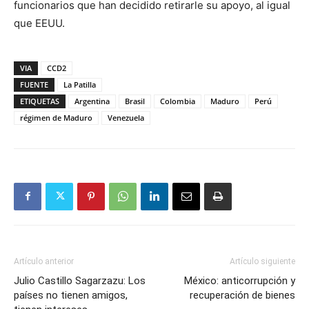
funcionarios que han decidido retirarle su apoyo, al igual
que EEUU.
VIA
CCD2
FUENTE
La Patilla
ETIQUETAS
Argentina
Brasil
Colombia
Maduro
Perú
régimen de Maduro
Venezuela
Artículo anterior
Artículo siguiente
Julio Castillo Sagarzazu: Los
México: anticorrupción y
países no tienen amigos,
recuperación de bienes