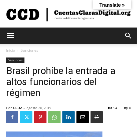
Translate »
Cuentas
Inicio
Sanciones
Sanciones
Brasil prohíbe la entrada a
Claras
altos funcionarios del
régimen
Digital
Por
CCD2
-
agosto 20, 2019
94
0