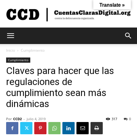
Translate »
Cuentas
Inicio
Cumplimiento
Cumplimiento
Claves para hacer que las
Claras
regulaciones de
cumplimiento sean más
Digital
dinámicas
Por
CCD2
-
julio 4, 2019
317
0