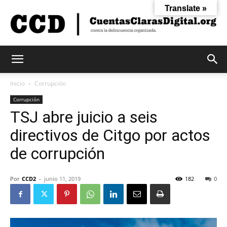
Translate »
Cuentas
Inicio
Corrupción
Corrupción
TSJ abre juicio a seis
Claras
directivos de Citgo por actos
de corrupción
Digital
Por
CCD2
-
junio 11, 2019
182
0