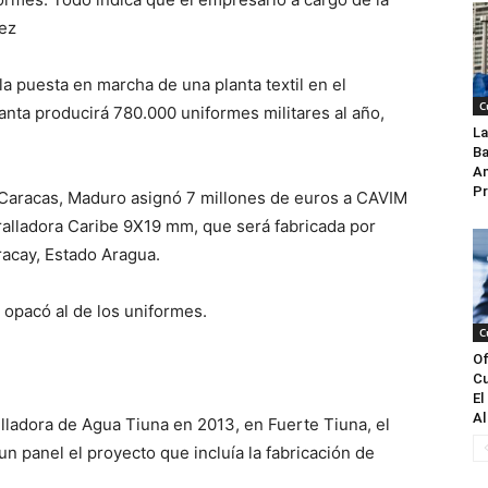
ez
la puesta en marcha de una planta textil en el
C
lanta producirá 780.000 uniformes militares al año,
La
Ba
An
Pr
e Caracas, Maduro asignó 7 millones de euros a CAVIM
tralladora Caribe 9X19 mm, que será fabricada por
racay, Estado Aragua.
 opacó al de los uniformes.
C
Of
Cu
El
Al
elladora de Agua Tiuna en 2013, en Fuerte Tiuna, el
n panel el proyecto que incluía la fabricación de