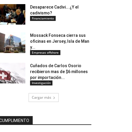
Desaparece Cadivi… ¿Y el
cadivismo?
Financiamiento
Mossack Fonseca cierra sus
oficinas en Jersey, Isla de Man
y...
Empresas offshore
Cuñados de Carlos Osorio
recibieron mas de $6 millones
por importación...
Investigación
Cargar más
CUMPLIMIENTO