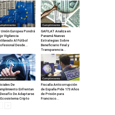
umplimiento
Cumplimiento
 Unión Europea Pondrá
GAFILAT Analiza en
jo Vigilancia
Panamá Nuevas
tilavado Al Fútbol
Estrategias Sobre
ofesional Desde...
Beneficiario Final y
Transparencia...
umplimiento
Cumplimiento
iciales De
Fiscalía Anticorrupción
mplimiento Enfrentan
de España Pide 173 Años
 Desafío De Adaptarse
de Prisión para
 Ecosistema Cripto
Francisco...