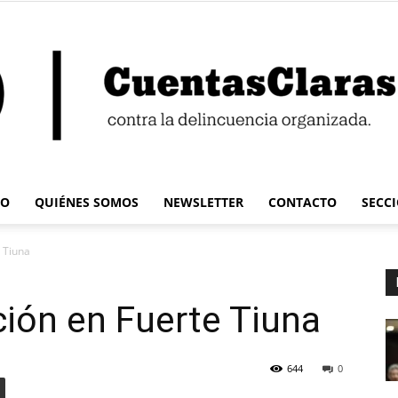
IO
QUIÉNES SOMOS
NEWSLETTER
CONTACTO
SECC
Cuentas
 Tiuna
ión en Fuerte Tiuna
Claras
644
0