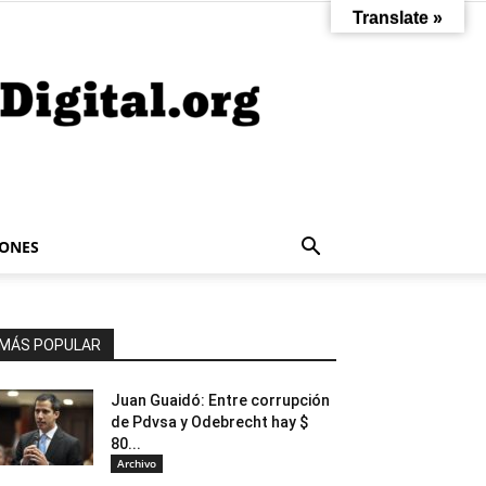
Translate »
IONES
MÁS POPULAR
Juan Guaidó: Entre corrupción
de Pdvsa y Odebrecht hay $
80...
Archivo