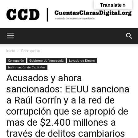
Translate »
Cuentas
Inicio
Corrupción
Corrupción
Gobierno de Venezuela
Lavado de Dinero
legitimación de Capitales
Claras
Acusados y ahora
sancionados: EEUU sanciona
Digital
a Raúl Gorrín y a la red de
corrupción que se apropió de
mas de $2.400 millones a
través de delitos cambiarios