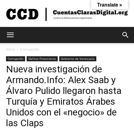
Translate »
Cuentas
Inicio
Corrupción
Corrupción
Delitos Financieros
Gobierno de Venezuela
Nueva investigación de
Claras
Armando.Info: Alex Saab y
Álvaro Pulido llegaron hasta
Digital
Turquía y Emiratos Árabes
Unidos con el «negocio» de
las Claps